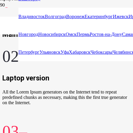
01–
Владивосток
Волгоград
Воронеж
Екатеринбург
Ижевск
И
Main Page
Новгород
Новосибирск
Омск
Пермь
Ростов-на-Дону
Сама
02–
Петербург
Ульяновск
Уфа
Хабаровск
Чебоксары
Челябинс
Laptop version
All the Lorem Ipsum generators on the Internet tend to repeat
predefined chunks as necessary, making this the first true generator
on the Internet.
03–