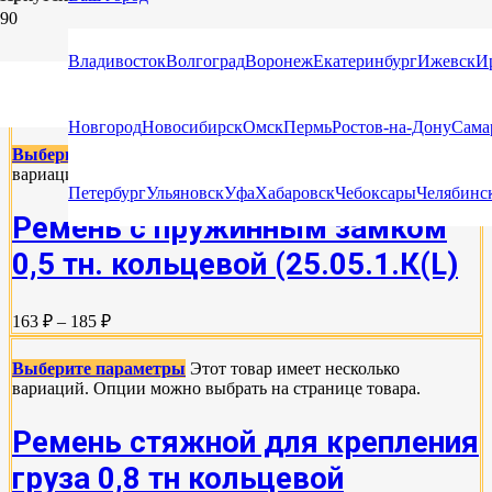
СТЯЖНЫЕ РЕМНИ КОЛЬЦЕВЫЕ ДЛЯ
Владивосток
Волгоград
Воронеж
Екатеринбург
Ижевск
И
КРЕПЛЕНИЯ ГРУЗА (СТЯЖКА)
Новгород
Новосибирск
Омск
Пермь
Ростов-на-Дону
Сама
Выберите параметры
Этот товар имеет несколько
вариаций. Опции можно выбрать на странице товара.
Петербург
Ульяновск
Уфа
Хабаровск
Чебоксары
Челябинс
Ремень с пружинным замком
0,5 тн. кольцевой (25.05.1.К(L)
163 ₽ – 185 ₽
Выберите параметры
Этот товар имеет несколько
вариаций. Опции можно выбрать на странице товара.
Ремень стяжной для крепления
груза 0,8 тн кольцевой