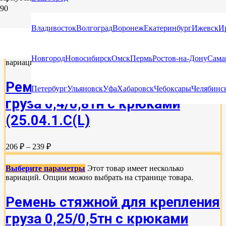
СТЯЖНЫЕ РЕМНИ С КРЮКАМИ И НАТЯЖНЫМИ
УСТРОЙСТВАМИ
Владивосток
Волгоград
Воронеж
Екатеринбург
Ижевск
И
Выберите параметры
Этот товар имеет несколько
Новгород
Новосибирск
Омск
Пермь
Ростов-на-Дону
Сама
вариаций. Опции можно выбрать на странице товара.
Ремень стяжной для крепления
Петербург
Ульяновск
Уфа
Хабаровск
Чебоксары
Челябинс
груза 0,4/0,8тн с крюками
(25.04.1.С(L)
206 ₽ – 239 ₽
Выберите параметры
Этот товар имеет несколько
вариаций. Опции можно выбрать на странице товара.
Ремень стяжной для крепления
груза 0,25/0,5тн с крюками