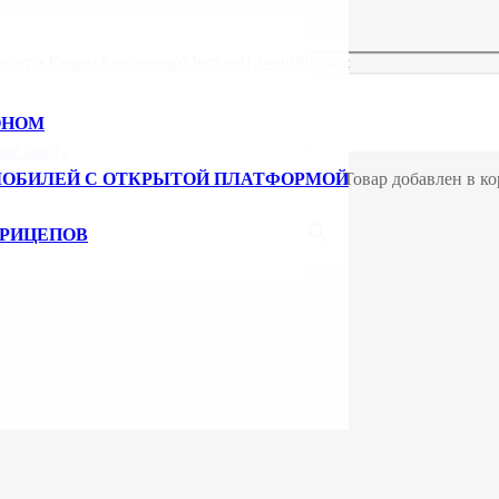
ркутск
Казань
Краснодар
Москва
Нижний
ОНОМ
ра
Санкт-
×
МОБИЛЕЙ С ОТКРЫТОЙ ПЛАТФОРМОЙ
Товар добавлен в ко
ПРИЦЕПОВ
к