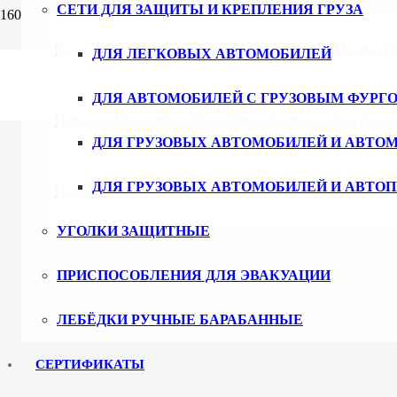
СЕТИ ДЛЯ ЗАЩИТЫ И КРЕПЛЕНИЯ ГРУЗА
Владивосток
Волгоград
Воронеж
Екатеринбург
Ижевск
И
ДЛЯ ЛЕГКОВЫХ АВТОМОБИЛЕЙ
ДЛЯ АВТОМОБИЛЕЙ С ГРУЗОВЫМ ФУРГ
Новгород
Новосибирск
Омск
Пермь
Ростов-на-Дону
Сама
ДЛЯ ГРУЗОВЫХ АВТОМОБИЛЕЙ И АВТО
ДЛЯ ГРУЗОВЫХ АВТОМОБИЛЕЙ И АВТО
Петербург
Ульяновск
Уфа
Хабаровск
Чебоксары
Челябинс
УГОЛКИ ЗАЩИТНЫЕ
ПРИСПОСОБЛЕНИЯ ДЛЯ ЭВАКУАЦИИ
ЛЕБЁДКИ РУЧНЫЕ БАРАБАННЫЕ
СЕРТИФИКАТЫ