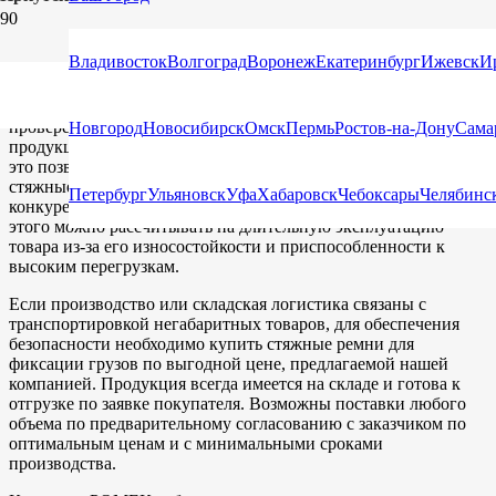
КОМПАНИЯ
Владивосток
Волгоград
Воронеж
Екатеринбург
Ижевск
И
Благодаря использованию высококачественной PES ленты,
проверенных комплектующих (храповиков, крюков), вся
Новгород
Новосибирск
Омск
Пермь
Ростов-на-Дону
Сама
продукция успешно проходит производственный контроль,
это позволяет гарантировать высокое качество товара. На
стяжные ремни для крепления груза. цена достаточно
Петербург
Ульяновск
Уфа
Хабаровск
Чебоксары
Челябинс
конкурентоспособна по сравнению с аналогами. Помимо
этого можно рассчитывать на длительную эксплуатацию
товара из-за его износостойкости и приспособленности к
высоким перегрузкам.
Если производство или складская логистика связаны с
транспортировкой негабаритных товаров, для обеспечения
безопасности необходимо купить стяжные ремни для
фиксации грузов по выгодной цене, предлагаемой нашей
компанией. Продукция всегда имеется на складе и готова к
отгрузке по заявке покупателя. Возможны поставки любого
объема по предварительному согласованию с заказчиком по
оптимальным ценам и с минимальными сроками
производства.