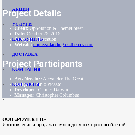
АКЦИИ
Project Details
УСЛУГИ
Client:
UpSolution & ThemeForest
Date:
October 26, 2016
Category:
Illustration
КАК КУПИТЬ
Website:
impreza-landing.us-themes.com
ДОСТАВКА
Project Participants
КОМПАНИЯ
Art-Director:
Alexander The Great
Designer:
Pablo Picasso
КОНТАКТЫ
Developer:
Charles Darwin
Manager:
Christopher Columbus
ООО «РОМЕК НН»
Изготовление и продажа грузоподъемных приспособлений