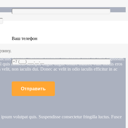
Ваш телефон
рзину.
d iaculis posuere. Praesent faucibus elementum justo sit amet dignissim.
 quis rhoncus suscipit, augue augue ornare mauris, vitae mollis eros
elit, non iaculis dui. Donec ac velit in odio iaculis efficitur in ac
e ipsum volutpat quis. Suspendisse consectetur fringilla luctus. Fusce