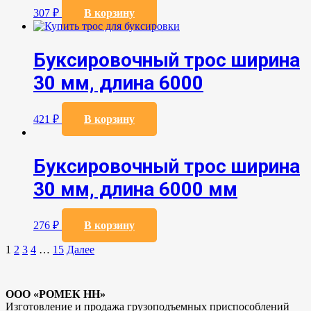
307
₽
В корзину
Буксировочный трос ширина
30 мм, длина 6000
421
₽
В корзину
Буксировочный трос ширина
30 мм, длина 6000 мм
276
₽
В корзину
Пагинация
1
2
3
4
…
15
Далее
записей
ООО «РОМЕК НН»
Изготовление и продажа грузоподъемных приспособлений