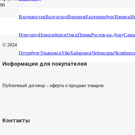
Владивосток
Волгоград
Воронеж
Екатеринбург
Ижевск
И
ООО «РОМЕК НН»
Изготовление и продажа грузоподъемных приспособлений
Новгород
Новосибирск
Омск
Пермь
Ростов-на-Дону
Сама
© 2024
Петербург
Ульяновск
Уфа
Хабаровск
Чебоксары
Челябинс
Информация для покупателей
Публичный договор – оферта о продаже товаров
Контакты