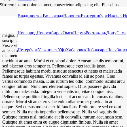
Lorem ipsum dolor sit amet, consectetur adipiscing elit. Phasellus
mattis auctor leo pretium vestibulum. Nullam suscipit purus sit amet
elit elementum luctus. Nunc lacus libero, faucibus sed iaculis at,
Владивосток
Волгоград
Воронеж
Екатеринбург
Ижевск
И
sollicitudin sed leo. Proin ullamcorper metus sit amet consectetur
interdum. Aenean commodo mollis turpis, efficitur suscipit magna
euismod sed. Morbi et felis iaculis, accumsan augue eget, molestie
Новгород
Новосибирск
Омск
Пермь
Ростов-на-Дону
Сама
magna. Donec pharetra vehicula turpis, id venenatis lectus suscipit
suscipit. Vestibulum interdum metus sem, vel porta leo rutrum ac.
Fusce vitae turpis a arcu lobortis tincidunt mollis ac erat. In aliquet,
Петербург
Ульяновск
Уфа
Хабаровск
Чебоксары
Челябинс
ante sit amet efficitur scelerisque, risus risus facilisis leo, eget mollis
nisi metus eu dui. Aliquam arcu neque, cursus et ullamcorper eget,
tincidunt ac ante. Morbi et euismod dolor. Aenean iaculis tempor mi,
sed placerat eros semper et. Pellentesque eget iaculis justo.
Pellentesque habitant morbi tristique senectus et netus et malesuada
fames ac turpis egestas. Vivamus convallis id elit ac porta. Cras
varius commodo massa. Duis rutrum leo odio, commodo iaculis arcu
congue rutrum. Nunc nec eleifend sapien. Duis posuere gravida
nibh non malesuada. Integer a venenatis mi, vitae congue nisi.
Pellentesque porttitor fringilla lectus ut accumsan. In cursus dapibus
ornare. Morbi sit amet ex vitae enim ullamcorper gravida in at
neque. Sed cursus molestie ex id faucibus. Proin ornare sed eros ut
semper. Nulla mattis imperdiet pellentesque. Nulla vel sagittis dui.
Quisque metus nisl, molestie at elit convallis, rutrum accumsan sem.
Quisque sit amet enim eu augue dignissim finibus. Nulla sit amet