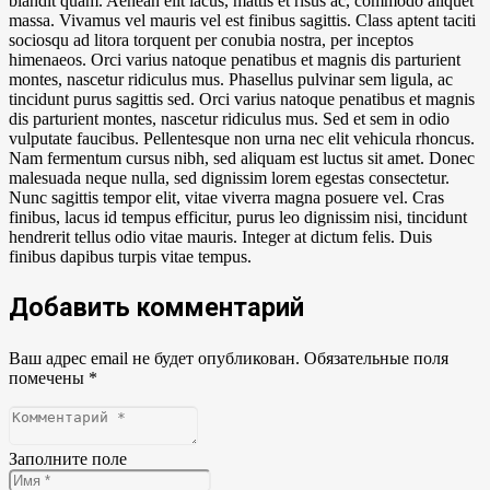
blandit quam. Aenean elit lacus, mattis et risus ac, commodo aliquet
massa. Vivamus vel mauris vel est finibus sagittis. Class aptent taciti
sociosqu ad litora torquent per conubia nostra, per inceptos
himenaeos. Orci varius natoque penatibus et magnis dis parturient
montes, nascetur ridiculus mus. Phasellus pulvinar sem ligula, ac
tincidunt purus sagittis sed. Orci varius natoque penatibus et magnis
dis parturient montes, nascetur ridiculus mus. Sed et sem in odio
vulputate faucibus. Pellentesque non urna nec elit vehicula rhoncus.
Nam fermentum cursus nibh, sed aliquam est luctus sit amet. Donec
malesuada neque nulla, sed dignissim lorem egestas consectetur.
Nunc sagittis tempor elit, vitae viverra magna posuere vel. Cras
finibus, lacus id tempus efficitur, purus leo dignissim nisi, tincidunt
hendrerit tellus odio vitae mauris. Integer at dictum felis. Duis
finibus dapibus turpis vitae tempus.
Добавить комментарий
Ваш адрес email не будет опубликован.
Обязательные поля
помечены
*
Заполните поле