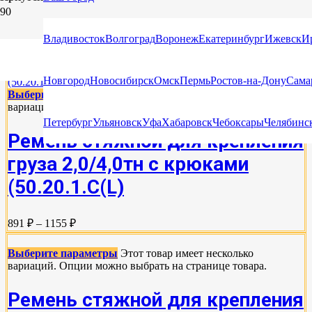
КРЕПЛЕНИЕ ГРУЗА НА ЛЕСОВОЗЕ
Владивосток
Волгоград
Воронеж
Екатеринбург
Ижевск
И
Новгород
Новосибирск
Омск
Пермь
Ростов-на-Дону
Сама
Выберите параметры
Этот товар имеет несколько
вариаций. Опции можно выбрать на странице товара.
Петербург
Ульяновск
Уфа
Хабаровск
Чебоксары
Челябинс
Ремень стяжной для крепления
груза 2,0/4,0тн с крюками
(50.20.1.С(L)
891 ₽ – 1155 ₽
Выберите параметры
Этот товар имеет несколько
вариаций. Опции можно выбрать на странице товара.
Ремень стяжной для крепления