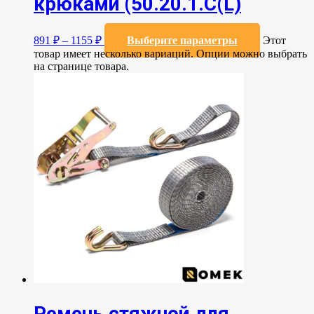
крюками (50.20.1.С(L)
891
₽
–
1155
₽
Выберите параметры
Этот
товар имеет несколько вариаций. Опции можно выбрать
на странице товара.
Ремень стяжной для