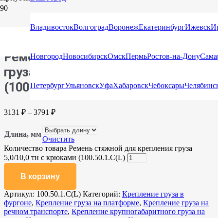
Главная
/
Каталог
/
Стяжные ремни
/
Стяжные ремни с
крюками и натяжными устройствами
/ Ремень стяжной для
Владивосток
Волгоград
Воронеж
Екатеринбург
Ижевск
И
крепления груза 5,0/10,0 тн с крюками (100.50.1.С(L)
Ремень стяжной для крепления
Новгород
Новосибирск
Омск
Пермь
Ростов-на-Дону
Сама
груза 5,0/10,0 тн с крюками
(100.50.1.С(L)
Петербург
Ульяновск
Уфа
Хабаровск
Чебоксары
Челябинс
3131
₽
–
3791
₽
Длина, мм
Очистить
Количество товара Ремень стяжной для крепления груза
5,0/10,0 тн с крюками (100.50.1.С(L)
В корзину
Артикул:
100.50.1.С(L)
Категорий:
Крепление груза в
фургоне
,
Крепление груза на платформе
,
Крепление груза на
речном транспорте
,
Крепление крупногабаритного груза на