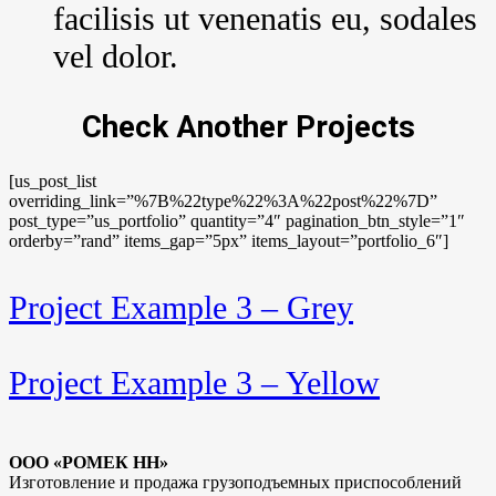
facilisis ut venenatis eu, sodales
vel dolor.
Check Another Projects
[us_post_list
overriding_link=”%7B%22type%22%3A%22post%22%7D”
post_type=”us_portfolio” quantity=”4″ pagination_btn_style=”1″
orderby=”rand” items_gap=”5px” items_layout=”portfolio_6″]
Project Example 3 – Grey
Project Example 3 – Yellow
ООО «РОМЕК НН»
Изготовление и продажа грузоподъемных приспособлений