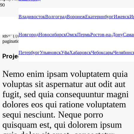
Project Example 3 – Blue
Владивосток
Волгоград
Воронеж
Екатеринбург
Ижевск
И
[us_gallery items_link=”%7B%22url%22%3A%22%22%7D”
Новгород
Новосибирск
Омск
Пермь
Ростов-на-Дону
Сама
ids=”{{us_tile_additional_image}}” include_post_thumbnail=”1″
pagination_btn_style=”1″ columns=”1″ items_gap=”1.5rem”]
Петербург
Ульяновск
Уфа
Хабаровск
Чебоксары
Челябинс
Project Details
Nemo enim ipsam voluptatem quia
voluptas sit aspernatur aut odit aut
fugit, sed quia consequuntur magni
dolores eos qui ratione voluptatem
sequi nesciunt. Neque porro
quisquam est, qui dolorem ipsum