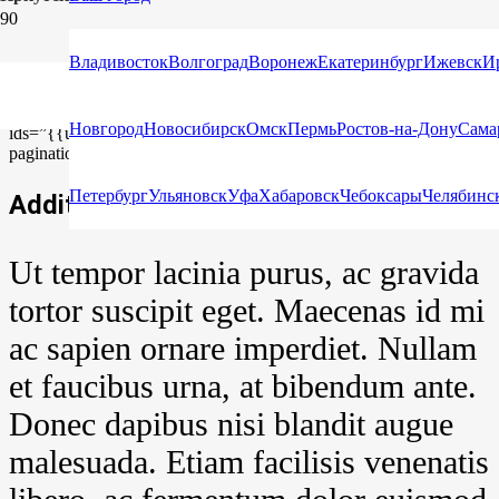
Project Example 3 – Grey
Владивосток
Волгоград
Воронеж
Екатеринбург
Ижевск
И
[us_gallery items_link=”%7B%22url%22%3A%22%22%7D”
Новгород
Новосибирск
Омск
Пермь
Ростов-на-Дону
Сама
ids=”{{us_tile_additional_image}}” include_post_thumbnail=”1″
pagination_btn_style=”1″ columns=”1″ items_gap=”1.5rem”]
Петербург
Ульяновск
Уфа
Хабаровск
Чебоксары
Челябинс
Additional Information
Ut tempor lacinia purus, ac gravida
tortor suscipit eget. Maecenas id mi
ac sapien ornare imperdiet. Nullam
et faucibus urna, at bibendum ante.
Donec dapibus nisi blandit augue
malesuada. Etiam facilisis venenatis