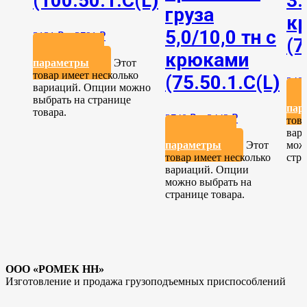
(100.50.1.С(L)
3.
груза
к
5,0/10,0 тн с
3131
₽
–
3791
₽
(7
Выберите
крюками
параметры
Этот
товар имеет несколько
(75.50.1.C(L)
240
вариаций. Опции можно
выбрать на странице
пар
товара.
2740
₽
–
3442
₽
това
Выберите
вар
параметры
Этот
мож
товар имеет несколько
стра
вариаций. Опции
можно выбрать на
странице товара.
ООО «РОМЕК НН»
Изготовление и продажа грузоподъемных приспособлений