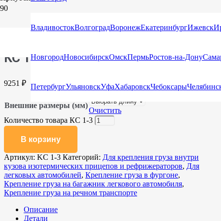
Главная
/
Каталог
/
Сети для защиты груза и крепления
Владивосток
Волгоград
Воронеж
Екатеринбург
Ижевск
И
груза
/
Для легковых автомобилей
/ КС 1-3
КС 1-3
Новгород
Новосибирск
Омск
Пермь
Ростов-на-Дону
Сама
9251
₽
Петербург
Ульяновск
Уфа
Хабаровск
Чебоксары
Челябинс
Внешние размеры (мм)
Очистить
Количество товара КС 1-3
В корзину
Артикул:
KC 1-3
Категорий:
Для крепления груза внутри
кузова изотермических прицепов и рефрижераторов
,
Для
легковых автомобилей
,
Крепление груза в фургоне
,
Крепление груза на багажник легкового автомобиля
,
Крепление груза на речном транспорте
Описание
Детали