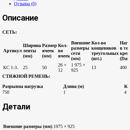
Отзывы (0)
Описание
СЕТЬ:
Внешние
Кол-во
Нагр
Ширина
Размер
Кол-
размеры
концевиков
в то
Артикул
ленты
ячеек
во
сети
треугольных
креп
(мм)
(мм)
ячеек
(мм)
(шт.)
(Dan
26 ×
1 975 ×
КС 1-3.
25
50
13
400
12
925
СТЯЖНОЙ РЕМЕНЬ:
Разрывна нагрузка
Длина (м)
Ко
750
1
4
Детали
Внешние размеры (мм)
1975 × 925