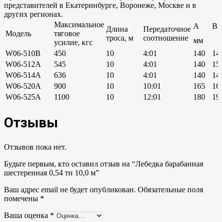
представителей в Екатеринбурге, Воронеже, Москве и в
других регионах.
Максимальное
А
В
Длина
Передаточное
Модель
тяговое
троса, м
соотношение
мм
усилие, кгс
W06-510B
450
10
4:01
140
14
W06-512A
545
10
4:01
140
15
W06-514A
636
10
4:01
140
14
W06-520A
900
10
10:01
165
16
W06-525A
1100
10
12:01
180
19
Отзывы
Отзывов пока нет.
Будьте первым, кто оставил отзыв на “Лебедка барабанная
шестеренная 0,54 тн 10,0 м”
Ваш адрес email не будет опубликован.
Обязательные поля
помечены
*
Ваша оценка
*