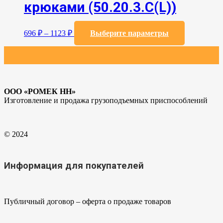
на
крюками (50.20.3.C(L))
странице
товара.
Этот
696
₽
–
1123
₽
Выберите параметры
товар
имеет
несколько
вариаций.
Опции
можно
ООО «РОМЕК НН»
выбрать
Изготовление и продажа грузоподъемных приспособлений
на
странице
товара.
© 2024
Информация для покупателей
Публичный договор – оферта о продаже товаров