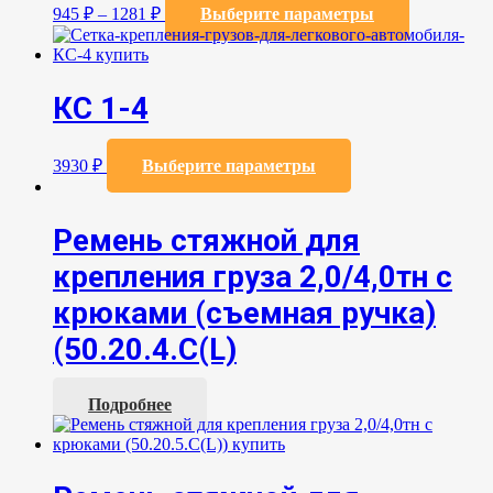
Этот
945
₽
–
1281
₽
Выберите параметры
товар
имеет
несколько
вариаций.
КС 1-4
Опции
можно
выбрать
Этот
3930
₽
Выберите параметры
на
товар
странице
имеет
товара.
несколько
Ремень стяжной для
вариаций.
Опции
крепления груза 2,0/4,0тн с
можно
выбрать
крюками (съемная ручка)
на
странице
(50.20.4.С(L)
товара.
Подробнее