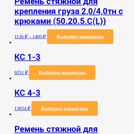
Ремень стяжной для
крепления груза 2,0/4,0тн с
крюками (50.20.5.C(L))
Этот
1136
₽
–
1400
₽
Выберите параметры
товар
имеет
несколько
КС 1-3
вариаций.
Опции
можно
Этот
9251
₽
Выберите параметры
выбрать
товар
на
имеет
странице
несколько
товара.
КС 4-3
вариаций.
Опции
можно
Этот
13654
₽
Выберите параметры
выбрать
товар
на
имеет
странице
несколько
товара.
Ремень стяжной для
вариаций.