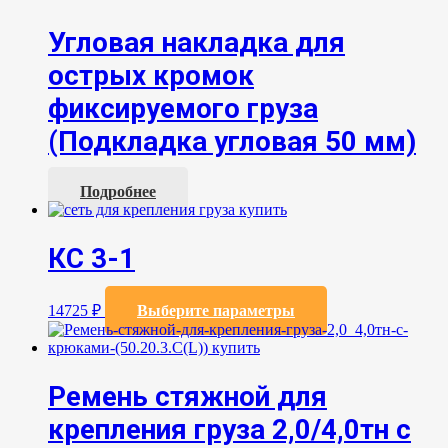
имеет
несколько
Угловая накладка для
вариаций.
Опции
острых кромок
можно
выбрать
фиксируемого груза
на
странице
(Подкладка угловая 50 мм)
товара.
Подробнее
КС 3-1
Этот
14725
₽
Выберите параметры
товар
имеет
несколько
вариаций.
Ремень стяжной для
Опции
можно
крепления груза 2,0/4,0тн с
выбрать