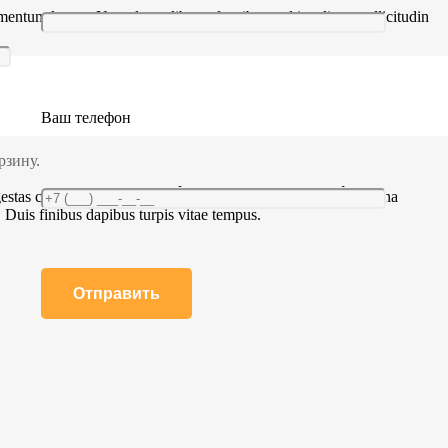
mentum luctus. Nunc lacus libero, faucibus sed iaculis at, sollicitudin
t felis iaculis, accumsan augue eget, molestie magna. Donec pharetra
ncidunt mollis ac erat. In aliquet, ante sit amet efficitur scelerisque,
lor. Aenean iaculis tempor mi, sed placerat eros semper et. Pellentesque
c porta. Cras varius commodo massa. Duis rutrum leo odio, commodo
entesque porttitor fringilla lectus ut accumsan. In cursus dapibus
Ваш телефон
la mattis imperdiet pellentesque. Nulla vel sagittis dui. Quisque metus
elit lacus, mattis et risus ac, commodo aliquet massa. Vivamus vel
penatibus et magnis dis parturient montes, nascetur ridiculus mus.
рзину.
us mus. Sed et sem in odio vulputate faucibus. Pellentesque non urna
tas consectetur. Nunc sagittis tempor elit, vitae viverra magna
s. Duis finibus dapibus turpis vitae tempus.