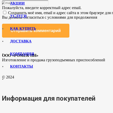
АКЦИИ
Пожалуйста, введите корректный адрес email.
Сохранить моё имя, email и адрес сайта в этом браузере д
УСЛУГИ
Вы должны согласиться с условиями для продолжения
КАК КУПИТЬ
Отправить комментарий
ДОСТАВКА
КОМПАНИЯ
ООО «РОМЕК НН»
Изготовление и продажа грузоподъемных приспособлений
КОНТАКТЫ
© 2024
Информация для покупателей