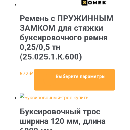
Ремень с ПРУЖИННЫМ
ЗАМКОМ для стяжки
буксировочного ремня
0,25/0,5 тн
(25.025.1.К.600)
Этот
872
₽
Выберите параметры
товар
имеет
неско
вариац
Буксировочный трос
Опции
ширина 120 мм, длина
можн