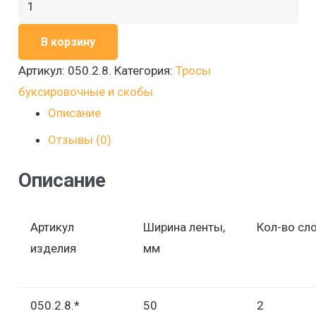
Количество
товара
В корзину
Буксировочный
трос
Артикул:
050.2.8.
Категория:
Тросы
ширина
буксировочные и скобы
50
Описание
мм,
Отзывы (0)
длина
8000
Описание
мм
Артикул
Ширина ленты,
Кол-во сл
изделия
мм
050.2.8.*
50
2