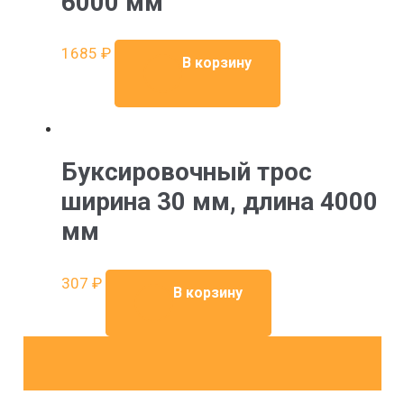
6000 мм
выбра
на
1685
₽
В корзину
стран
товара
Буксировочный трос
ширина 30 мм, длина 4000
мм
307
₽
В корзину