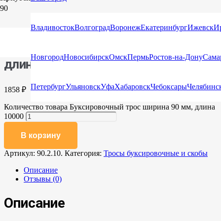
Главная
/
Каталог
/
Тросы буксировочные и
скобы
/ Буксировочный трос ширина 90 мм, длина 10000
Владивосток
Волгоград
Воронеж
Екатеринбург
Ижевск
И
Буксировочный трос ширина 90 мм,
Новгород
Новосибирск
Омск
Пермь
Ростов-на-Дону
Сама
длина 10000
Петербург
Ульяновск
Уфа
Хабаровск
Чебоксары
Челябинс
1858
₽
Количество товара Буксировочный трос ширина 90 мм, длина
10000
В корзину
Артикул:
90.2.10.
Категория:
Тросы буксировочные и скобы
Описание
Отзывы (0)
Описание