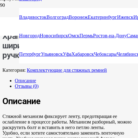
Главная
/
Каталог
/
Стяжные ремни
/
Комплектующие для
стяжных ремней
/ Храповый механизм для ленты шириной 50
Владивосток
Волгоград
Воронеж
Екатеринбург
Ижевск
И
мм с алюминиевой ручкой
Храповый механизм для ленты
Новгород
Новосибирск
Омск
Пермь
Ростов-на-Дону
Сама
шириной 50 мм с алюминиевой
ручкой
Петербург
Ульяновск
Уфа
Хабаровск
Чебоксары
Челябинс
Категория:
Комплектующие для стяжных ремней
Описание
Отзывы (0)
Описание
Стяжной механизм фиксирует ленту, предотвращая ее
ослабление в процессе работы. Механизм разборный, можно
раскрутить болт и вставить в него петлю ленты.
Удобно, если хотите самостоятельно заменить ленточную