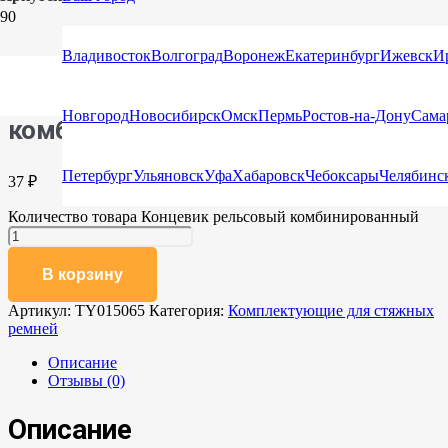
Главная
/
Каталог
/
Стяжные ремни
/
Комплектующие для
стяжных ремней
/ Концевик рельсовый комбинированный
Владивосток
Волгоград
Воронеж
Екатеринбург
Ижевск
И
Концевик рельсовый
Новгород
Новосибирск
Омск
Пермь
Ростов-на-Дону
Сама
комбинированный
Петербург
Ульяновск
Уфа
Хабаровск
Чебоксары
Челябинс
37
₽
Количество товара Концевик рельсовый комбинированный
В корзину
Артикул:
TY015065
Категория:
Комплектующие для стяжных
ремней
Описание
Отзывы (0)
Описание