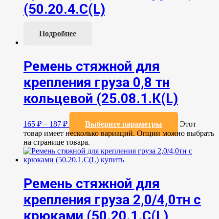
(50.20.4.С(L)
Подробнее
Ремень стяжной для
крепления груза 0,8 тн
кольцевой (25.08.1.К(L)
165
₽
–
187
₽
Выберите параметры
Этот
товар имеет несколько вариаций. Опции можно выбрать
на странице товара.
Ремень стяжной для
крепления груза 2,0/4,0тн с
крюками (50.20.1.С(L)