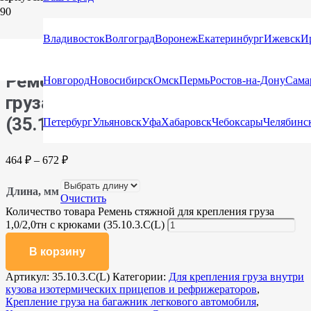
Главная
/
Каталог
/
Стяжные ремни
/
Стяжные ремни с
крюками и натяжными устройствами
/ Ремень стяжной для
Владивосток
Волгоград
Воронеж
Екатеринбург
Ижевск
И
крепления груза 1,0/2,0тн с крюками (35.10.3.С(L)
Ремень стяжной для крепления
Новгород
Новосибирск
Омск
Пермь
Ростов-на-Дону
Сама
груза 1,0/2,0тн с крюками
(35.10.3.С(L)
Петербург
Ульяновск
Уфа
Хабаровск
Чебоксары
Челябинс
464
₽
–
672
₽
Длина, мм
Очистить
Количество товара Ремень стяжной для крепления груза
1,0/2,0тн с крюками (35.10.3.С(L)
В корзину
Артикул:
35.10.3.С(L)
Категории:
Для крепления груза внутри
кузова изотермических прицепов и рефрижераторов
,
Крепление груза на багажник легкового автомобиля
,