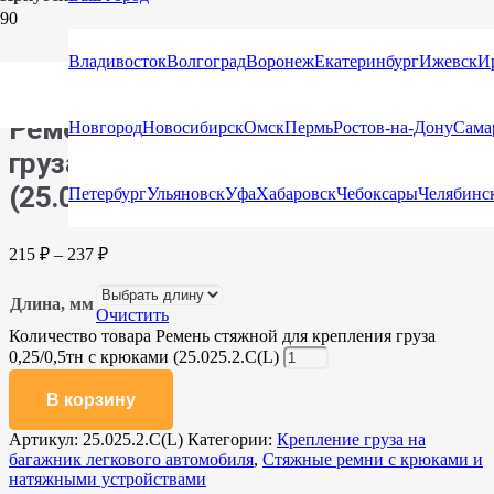
Главная
/
Каталог
/
Стяжные ремни
/
Стяжные ремни с
крюками и натяжными устройствами
/ Ремень стяжной для
Владивосток
Волгоград
Воронеж
Екатеринбург
Ижевск
И
крепления груза 0,25/0,5тн с крюками (25.025.2.С(L)
Ремень стяжной для крепления
Новгород
Новосибирск
Омск
Пермь
Ростов-на-Дону
Сама
груза 0,25/0,5тн с крюками
(25.025.2.С(L)
Петербург
Ульяновск
Уфа
Хабаровск
Чебоксары
Челябинс
215
₽
–
237
₽
Длина, мм
Очистить
Количество товара Ремень стяжной для крепления груза
0,25/0,5тн с крюками (25.025.2.С(L)
В корзину
Артикул:
25.025.2.С(L)
Категории:
Крепление груза на
багажник легкового автомобиля
,
Стяжные ремни с крюками и
натяжными устройствами