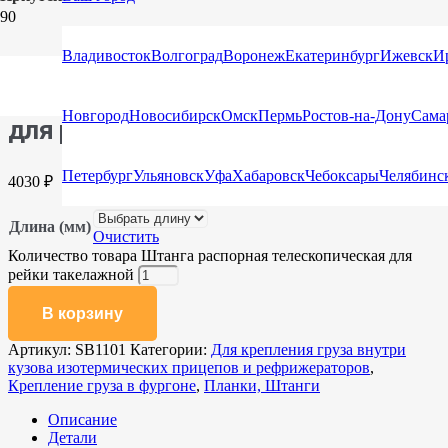
Главная
/
Каталог
/
Планки, Штанги
/ Штанга распорная
телескопическая для рейки такелажной
Владивосток
Волгоград
Воронеж
Екатеринбург
Ижевск
И
Штанга распорная телескопическая
Новгород
Новосибирск
Омск
Пермь
Ростов-на-Дону
Сама
для рейки такелажной
Петербург
Ульяновск
Уфа
Хабаровск
Чебоксары
Челябинс
4030
₽
Длина (мм)
Очистить
Количество товара Штанга распорная телескопическая для
рейки такелажной
В корзину
Артикул:
SB1101
Категории:
Для крепления груза внутри
кузова изотермических прицепов и рефрижераторов
,
Крепление груза в фургоне
,
Планки, Штанги
Описание
Детали