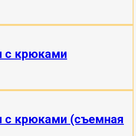
н с крюками
н с крюками (съемная