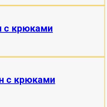
н с крюками
тн с крюками