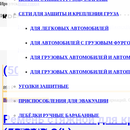
Иркутск
Ваш город
СЕТИ ДЛЯ ЗАЩИТЫ И КРЕПЛЕНИЯ ГРУЗА
КРЕПЛЕНИЕ ГРУЗА НА РЕЧНОМ 
Владивосток
Волгоград
Воронеж
Екатеринбург
Ижевск
И
ДЛЯ ЛЕГКОВЫХ АВТОМОБИЛЕЙ
Выберите параметры
Этот товар имеет несколько вариаций.
ДЛЯ АВТОМОБИЛЕЙ С ГРУЗОВЫМ ФУРГ
Новгород
Новосибирск
Омск
Пермь
Ростов-на-Дону
Сама
Ремень стяжной для кр
ДЛЯ ГРУЗОВЫХ АВТОМОБИЛЕЙ И АВТО
(50.20.1.С(L)
ДЛЯ ГРУЗОВЫХ АВТОМОБИЛЕЙ И АВТО
Петербург
Ульяновск
Уфа
Хабаровск
Чебоксары
Челябинс
УГОЛКИ ЗАЩИТНЫЕ
891 ₽ – 1155 ₽
Выберите параметры
Этот товар имеет несколько вариаций.
ПРИСПОСОБЛЕНИЯ ДЛЯ ЭВАКУАЦИИ
Ремень стяжной для кр
ЛЕБЁДКИ РУЧНЫЕ БАРАБАННЫЕ
СЕРТИФИКАТЫ