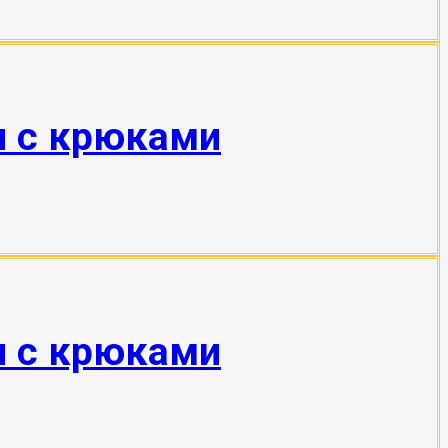
н с крюками
н с крюками