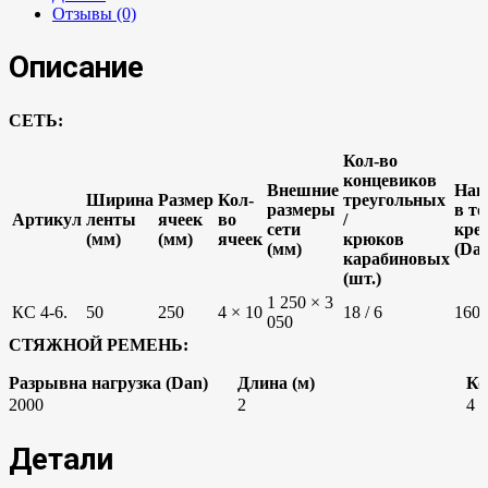
Отзывы (0)
Описание
СЕТЬ:
Кол-во
концевиков
Внешние
Наг
Ширина
Размер
Кол-
треугольных
размеры
в т
Артикул
ленты
ячеек
во
/
сети
кре
(мм)
(мм)
ячеек
крюков
(мм)
(Da
карабиновых
(шт.)
1 250 × 3
КС 4-6.
50
250
4 × 10
18 / 6
160
050
СТЯЖНОЙ РЕМЕНЬ:
Разрывна нагрузка (Dan)
Длина (м)
Ко
2000
2
4
Детали