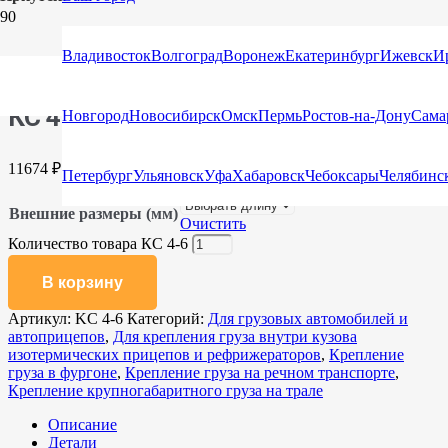
Главная
/
Каталог
/
Сети для защиты груза и крепления
Владивосток
Волгоград
Воронеж
Екатеринбург
Ижевск
И
груза
/
Для грузовых автомобилей и автоприцепов
/ КС 4-6
КС 4-6
Новгород
Новосибирск
Омск
Пермь
Ростов-на-Дону
Сама
11674
₽
Петербург
Ульяновск
Уфа
Хабаровск
Чебоксары
Челябинс
Внешние размеры (мм)
Очистить
Количество товара КС 4-6
В корзину
Артикул:
KC 4-6
Категорий:
Для грузовых автомобилей и
автоприцепов
,
Для крепления груза внутри кузова
изотермических прицепов и рефрижераторов
,
Крепление
груза в фургоне
,
Крепление груза на речном транспорте
,
Крепление крупногабаритного груза на трале
Описание
Детали