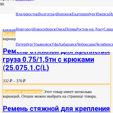
КРЕПЛЕНИЕ ЛОДКИ НА ПРИЦЕПЕ
Владивосток
Волгоград
Воронеж
Екатеринбург
Ижевск
И
Новгород
Новосибирск
Омск
Пермь
Ростов-на-Дону
Сама
Выберите параметры
Этот товар имеет несколько
вариаций. Опции можно выбрать на странице товара.
Петербург
Ульяновск
Уфа
Хабаровск
Чебоксары
Челябинс
Ремень стяжной для крепления
груза 0,75/1,5тн с крюками
(25.075.1.С(L)
332 ₽ – 370 ₽
Выберите параметры
Этот товар имеет несколько
вариаций. Опции можно выбрать на странице товара.
Ремень стяжной для крепления