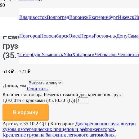
Главная
/
Каталог
/
Стяжные ремни
/
Стяжные ремни с
крюками и натяжными устройствами
/ Ремень стяжной для
Владивосток
Волгоград
Воронеж
Екатеринбург
Ижевск
И
крепления груза 1,0/2,0тн с крюками (35.10.2.C(L))
Ремень стяжной для крепления
Новгород
Новосибирск
Омск
Пермь
Ростов-на-Дону
Сама
груза 1,0/2,0тн с крюками
(35.10.2.C(L))
Петербург
Ульяновск
Уфа
Хабаровск
Чебоксары
Челябинс
513
₽
–
721
₽
Длина, мм
Очистить
Количество товара Ремень стяжной для крепления груза
1,0/2,0тн с крюками (35.10.2.C(L))
В корзину
Артикул:
35.10.2.C(L)
Категории:
Для крепления груза внутри
кузова изотермических прицепов и рефрижераторов
,
Крепление груза на багажник легкового автомобиля
,