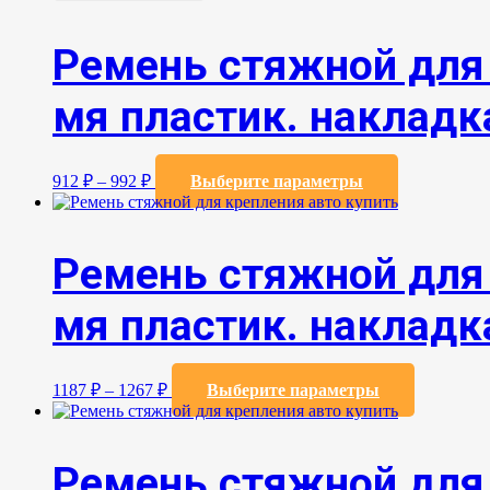
Ремень стяжной для 
мя пластик. накладка
Этот
912
₽
–
992
₽
Выберите параметры
товар
имеет
несколько
вариаций.
Ремень стяжной для 
Опции
можно
мя пластик. накладка
выбрать
на
странице
товара.
Этот
1187
₽
–
1267
₽
Выберите параметры
товар
имеет
несколько
вариаций.
Ремень стяжной для 
Опции