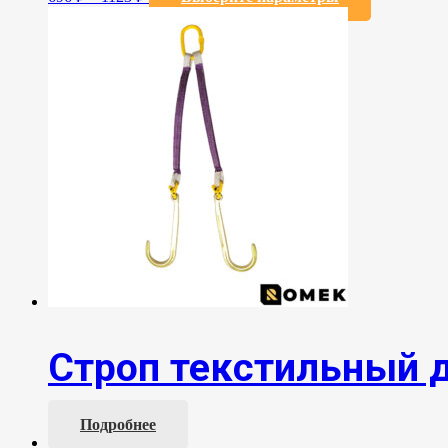
товар
имеет
несколько
вариаций.
Опции
можно
выбрать
на
странице
товара.
Строп текстильный д
Подробнее