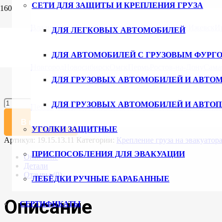
СЕТИ ДЛЯ ЗАЩИТЫ И КРЕПЛЕНИЯ ГРУЗА
Главная
/
Каталог
/
Приспособления для эвакуации
/ Строп мног
Владивосток
Волгоград
Воронеж
Екатеринбург
Ижевск
И
ДЛЯ ЛЕГКОВЫХ АВТОМОБИЛЕЙ
Строп многопетлевой для эвакуатора
ДЛЯ АВТОМОБИЛЕЙ С ГРУЗОВЫМ ФУРГ
865
₽
Новгород
Новосибирск
Омск
Пермь
Ростов-на-Дону
Сама
ДЛЯ ГРУЗОВЫХ АВТОМОБИЛЕЙ И АВТО
Длина, мм
Очистить
Количество
ДЛЯ ГРУЗОВЫХ АВТОМОБИЛЕЙ И АВТО
Петербург
Ульяновск
Уфа
Хабаровск
Чебоксары
Челябинс
товара
Строп
В корзину
многопетлевой
УГОЛКИ ЗАЩИТНЫЕ
для
Артикул:
19.15.13.11
Категории:
Крепление груза на эвакуатор
эвакуатора
ПРИСПОСОБЛЕНИЯ ДЛЯ ЭВАКУАЦИИ
19.15.13.11
Описание
Детали
Отзывы (0)
ЛЕБЁДКИ РУЧНЫЕ БАРАБАННЫЕ
Описание
СЕРТИФИКАТЫ