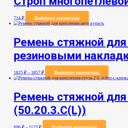
Строп многопетлевой
Этот
714
₽
Выберите параметры
товар
имеет
несколько
вариаций.
Ремень стяжной для 
Опции
можно
резиновыми накладка
выбрать
на
странице
товара.
Этот
1825
₽
–
1857
₽
Выберите параметры
товар
имеет
несколько
вариаций
Ремень стяжной для 
Опции
можно
(50.20.3.C(L))
выбрать
на
странице
товара.
Этот
696
₽
–
1123
₽
Выберите параметры