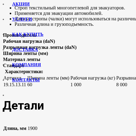
АКЦИИ
Строп текстильный многопетлевой для эвакуаторов.
Применяется для эвакуации автомобилей.
Данные стропы (чалки) могут использоваться на различн
УСЛУГИ
Различная длина и грузоподъемность.
КАК КУПИТЬ
Производитель
Рабочая нагрузка (daN)
Разрывная нагрузка ленты (daN)
ДОСТАВКА
Ширина ленты (мм)
Материал ленты
КОМПАНИЯ
Стандарт
Характеристики:
Артикул
Ширина ленты (мм)
Рабочая нагрузка (кг)
Разрывна
КОНТАКТЫ
19.15.13.11
60
1 000
8 000
Детали
Длина, мм
1900