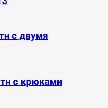
13
тн с двумя
0тн с крюками